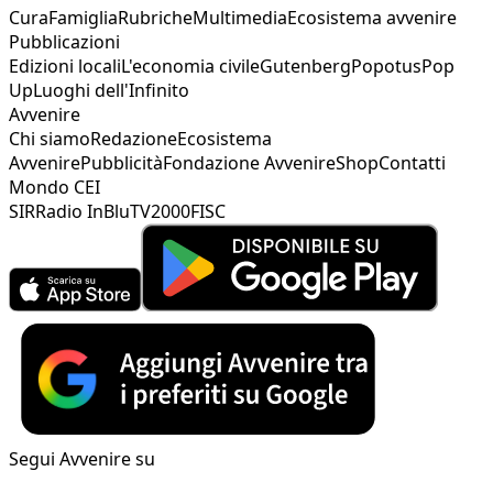
Cura
Famiglia
Rubriche
Multimedia
Ecosistema avvenire
Pubblicazioni
Edizioni locali
L'economia civile
Gutenberg
Popotus
Pop
Up
Luoghi dell'Infinito
Avvenire
Chi siamo
Redazione
Ecosistema
Avvenire
Pubblicità
Fondazione Avvenire
Shop
Contatti
Mondo CEI
SIR
Radio InBlu
TV2000
FISC
Segui Avvenire su