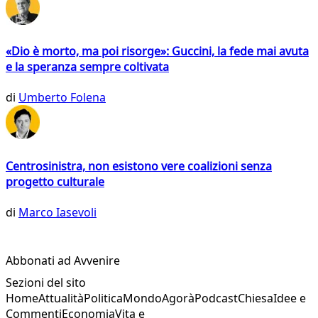
«Dio è morto, ma poi risorge»: Guccini, la fede mai avuta
e la speranza sempre coltivata
di
Umberto Folena
Centrosinistra, non esistono vere coalizioni senza
progetto culturale
di
Marco Iasevoli
Abbonati ad Avvenire
Sezioni del sito
Home
Attualità
Politica
Mondo
Agorà
Podcast
Chiesa
Idee e
Commenti
Economia
Vita e