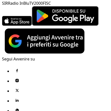
SIR
Radio InBlu
TV2000
FISC
Segui Avvenire su