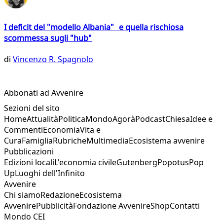
I deficit del "modello Albania" e quella rischiosa
scommessa sugli "hub"
di
Vincenzo R. Spagnolo
Abbonati ad Avvenire
Sezioni del sito
Home
Attualità
Politica
Mondo
Agorà
Podcast
Chiesa
Idee e
Commenti
Economia
Vita e
Cura
Famiglia
Rubriche
Multimedia
Ecosistema avvenire
Pubblicazioni
Edizioni locali
L'economia civile
Gutenberg
Popotus
Pop
Up
Luoghi dell'Infinito
Avvenire
Chi siamo
Redazione
Ecosistema
Avvenire
Pubblicità
Fondazione Avvenire
Shop
Contatti
Mondo CEI