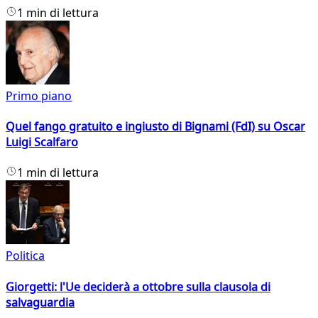
1 min di lettura
Primo piano
Quel fango gratuito e ingiusto di Bignami (FdI) su Oscar
Luigi Scalfaro
1 min di lettura
Politica
Giorgetti: l'Ue deciderà a ottobre sulla clausola di
salvaguardia