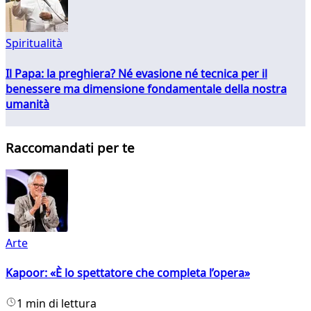
Spiritualità
Il Papa: la preghiera? Né evasione né tecnica per il
benessere ma dimensione fondamentale della nostra
umanità
Raccomandati per te
Arte
Kapoor: «È lo spettatore che completa l’opera»
1 min di lettura