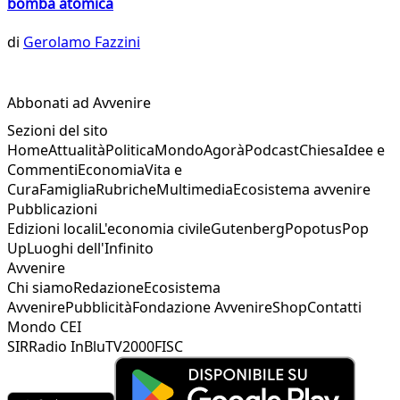
bomba atomica
di
Gerolamo Fazzini
Abbonati ad Avvenire
Sezioni del sito
Home
Attualità
Politica
Mondo
Agorà
Podcast
Chiesa
Idee e
Commenti
Economia
Vita e
Cura
Famiglia
Rubriche
Multimedia
Ecosistema avvenire
Pubblicazioni
Edizioni locali
L'economia civile
Gutenberg
Popotus
Pop
Up
Luoghi dell'Infinito
Avvenire
Chi siamo
Redazione
Ecosistema
Avvenire
Pubblicità
Fondazione Avvenire
Shop
Contatti
Mondo CEI
SIR
Radio InBlu
TV2000
FISC