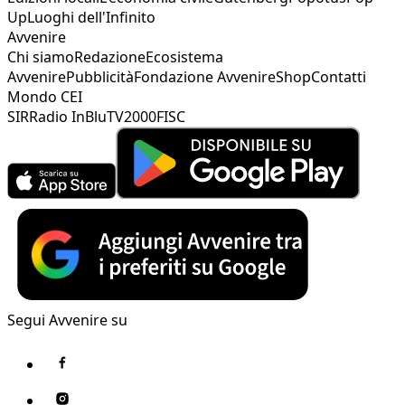
Up
Luoghi dell'Infinito
Avvenire
Chi siamo
Redazione
Ecosistema
Avvenire
Pubblicità
Fondazione Avvenire
Shop
Contatti
Mondo CEI
SIR
Radio InBlu
TV2000
FISC
Segui Avvenire su