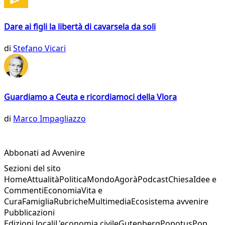
Dare ai figli la libertà di cavarsela da soli
di
Stefano Vicari
Guardiamo a Ceuta e ricordiamoci della Vlora
di
Marco Impagliazzo
Abbonati ad Avvenire
Sezioni del sito
Home
Attualità
Politica
Mondo
Agorà
Podcast
Chiesa
Idee e
Commenti
Economia
Vita e
Cura
Famiglia
Rubriche
Multimedia
Ecosistema avvenire
Pubblicazioni
Edizioni locali
L'economia civile
Gutenberg
Popotus
Pop