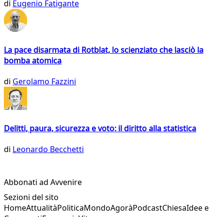
di
Eugenio Fatigante
La pace disarmata di Rotblat, lo scienziato che lasciò la
bomba atomica
di
Gerolamo Fazzini
Delitti, paura, sicurezza e voto: il diritto alla statistica
di
Leonardo Becchetti
Abbonati ad Avvenire
Sezioni del sito
Home
Attualità
Politica
Mondo
Agorà
Podcast
Chiesa
Idee e