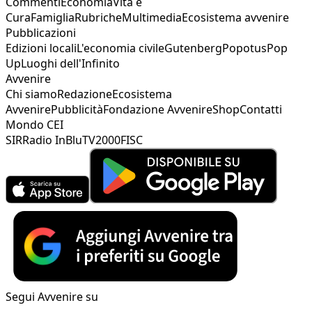
Commenti
Economia
Vita e
Cura
Famiglia
Rubriche
Multimedia
Ecosistema avvenire
Pubblicazioni
Edizioni locali
L'economia civile
Gutenberg
Popotus
Pop
Up
Luoghi dell'Infinito
Avvenire
Chi siamo
Redazione
Ecosistema
Avvenire
Pubblicità
Fondazione Avvenire
Shop
Contatti
Mondo CEI
SIR
Radio InBlu
TV2000
FISC
Segui Avvenire su