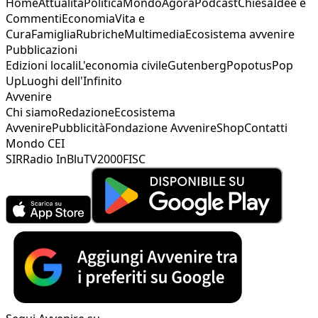
Home
Attualità
Politica
Mondo
Agorà
Podcast
Chiesa
Idee e
Commenti
Economia
Vita e
Cura
Famiglia
Rubriche
Multimedia
Ecosistema avvenire
Pubblicazioni
Edizioni locali
L'economia civile
Gutenberg
Popotus
Pop
Up
Luoghi dell'Infinito
Avvenire
Chi siamo
Redazione
Ecosistema
Avvenire
Pubblicità
Fondazione Avvenire
Shop
Contatti
Mondo CEI
SIR
Radio InBlu
TV2000
FISC