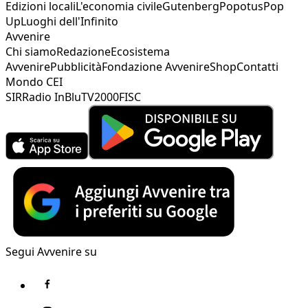
Edizioni locali
L'economia civile
Gutenberg
Popotus
Pop
Up
Luoghi dell'Infinito
Avvenire
Chi siamo
Redazione
Ecosistema
Avvenire
Pubblicità
Fondazione Avvenire
Shop
Contatti
Mondo CEI
SIR
Radio InBlu
TV2000
FISC
Segui Avvenire su