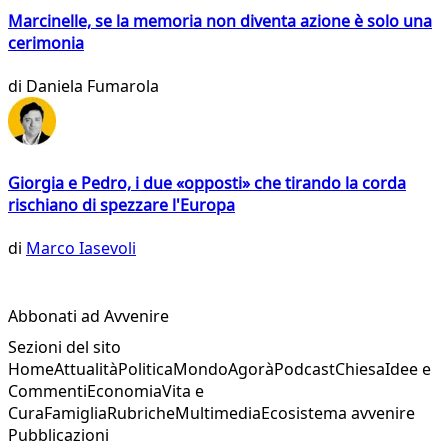
Marcinelle, se la memoria non diventa azione è solo una
cerimonia
di
Daniela Fumarola
Giorgia e Pedro, i due «opposti» che tirando la corda
rischiano di spezzare l'Europa
di
Marco Iasevoli
Abbonati ad Avvenire
Sezioni del sito
Home
Attualità
Politica
Mondo
Agorà
Podcast
Chiesa
Idee e
Commenti
Economia
Vita e
Cura
Famiglia
Rubriche
Multimedia
Ecosistema avvenire
Pubblicazioni