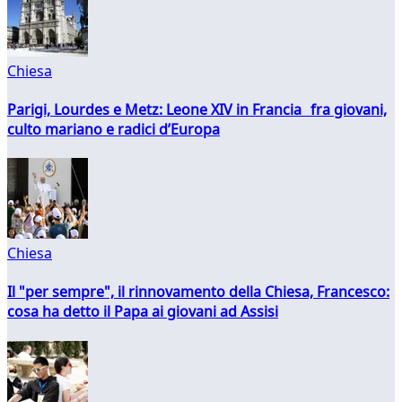
Chiesa
Parigi, Lourdes e Metz: Leone XIV in Francia fra giovani,
culto mariano e radici d’Europa
Chiesa
Il "per sempre", il rinnovamento della Chiesa, Francesco:
cosa ha detto il Papa ai giovani ad Assisi