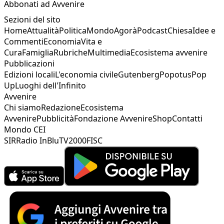
Abbonati ad Avvenire
Sezioni del sito
Home
Attualità
Politica
Mondo
Agorà
Podcast
Chiesa
Idee e
Commenti
Economia
Vita e
Cura
Famiglia
Rubriche
Multimedia
Ecosistema avvenire
Pubblicazioni
Edizioni locali
L'economia civile
Gutenberg
Popotus
Pop
Up
Luoghi dell'Infinito
Avvenire
Chi siamo
Redazione
Ecosistema
Avvenire
Pubblicità
Fondazione Avvenire
Shop
Contatti
Mondo CEI
SIR
Radio InBlu
TV2000
FISC