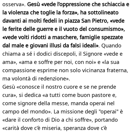
osserva».
Gesù «vede l’oppressione che schiaccia e
la violenza che toglie la forza», ha sottolineato
davanti ai molti fedeli in piazza San Pietro, «vede
le ferite delle guerre e il vuoto del consumismo»,
«vede volti ridotti a maschere, famiglie spezzate
dal male e giovani illusi da falsi ideali»
. Quando
chiama a sé i dodici discepoli, il Signore «vede e
ama», «ama e soffre per noi, con noi» e «la sua
compassione esprime non solo vicinanza fraterna,
ma volontà di redenzione».
Gesù «conosce il nostro cuore e se ne prende
cura», si dedica «a tutti come buon pastore e,
come signore della messe, manda operai nel
campo del mondo». La missione degli "operai" è
«dare il conforto di Dio a chi soffre», portando
«carità dove c’è miseria, speranza dove c’è