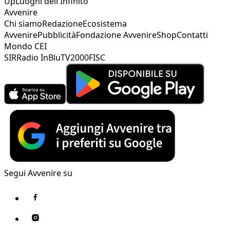
Up
Luoghi dell'Infinito
Avvenire
Chi siamo
Redazione
Ecosistema
Avvenire
Pubblicità
Fondazione Avvenire
Shop
Contatti
Mondo CEI
SIR
Radio InBlu
TV2000
FISC
Segui Avvenire su