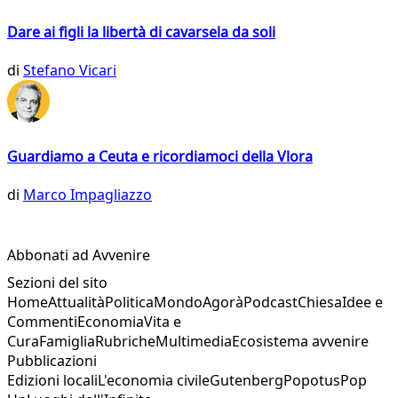
Dare ai figli la libertà di cavarsela da soli
di
Stefano Vicari
Guardiamo a Ceuta e ricordiamoci della Vlora
di
Marco Impagliazzo
Abbonati ad Avvenire
Sezioni del sito
Home
Attualità
Politica
Mondo
Agorà
Podcast
Chiesa
Idee e
Commenti
Economia
Vita e
Cura
Famiglia
Rubriche
Multimedia
Ecosistema avvenire
Pubblicazioni
Edizioni locali
L'economia civile
Gutenberg
Popotus
Pop