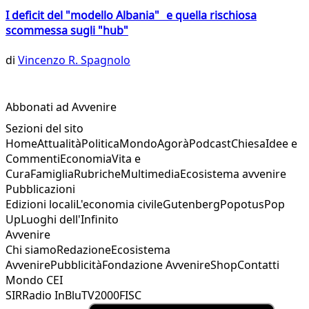
I deficit del "modello Albania" e quella rischiosa
scommessa sugli "hub"
di
Vincenzo R. Spagnolo
Abbonati ad Avvenire
Sezioni del sito
Home
Attualità
Politica
Mondo
Agorà
Podcast
Chiesa
Idee e
Commenti
Economia
Vita e
Cura
Famiglia
Rubriche
Multimedia
Ecosistema avvenire
Pubblicazioni
Edizioni locali
L'economia civile
Gutenberg
Popotus
Pop
Up
Luoghi dell'Infinito
Avvenire
Chi siamo
Redazione
Ecosistema
Avvenire
Pubblicità
Fondazione Avvenire
Shop
Contatti
Mondo CEI
SIR
Radio InBlu
TV2000
FISC