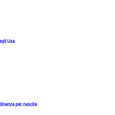
agli Usa
adinanza per nascita