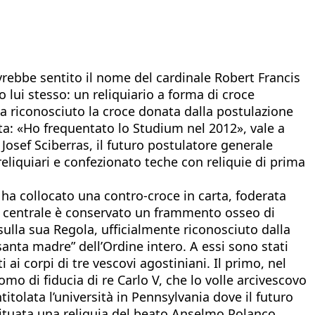
rebbe sentito il nome del cardinale Robert Francis
lui stesso: un reliquiario a forma di croce
ha riconosciuto la croce donata dalla postulazione
ta: «Ho frequentato lo Studium nel 2012», vale a
Josef Sciberras, il futuro postulatore generale
eliquiari e confezionato teche con reliquie di prima
 ha collocato una contro-croce in carta, foderata
rte centrale è conservato un frammento osseo di
ulla sua Regola, ufficialmente riconosciuto dalla
anta madre” dell’Ordine intero. A essi sono stati
ai corpi di tre vescovi agostiniani. Il primo, nel
mo di fiducia di re Carlo V, che lo volle arcivescovo
titolata l’università in Pennsylvania dove il futuro
 situata una reliquia del beato Anselmo Polanco