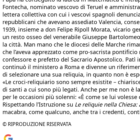
Fontecha, nominato vescovo di Teruel e amministrator
lettera collettiva con cui i vescovi spagnoli denunci
repubblicani che avevano assediato Valencia, consegn
1939, insieme a don Felipe Ripoll Morata, vicario gene
un resto osseo del venerabile Giuseppe Bartolomeo
la città. Man mano che le diocesi delle Marche riman
che l’aveva apprezzato come pro-sacrista pontificio 
confessore e prefetto del Sacrario Apostolico. Patì 
continuò il ministero a Roma e divenne un riferiment
di selezionare una sua reliquia, in quanto non è espo
«Le croci-reliquiario sono sempre esistite – chiarisc
di santi a cui sono più legati. Anche per me non è la
per le occasioni più solenni: «È come se lui volesse
Rispettando l’Istruzione su
Le reliquie nella Chiesa:
macabra, come qualcuno, anche tra i credenti, cont
© RIPRODUZIONE RISERVATA