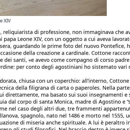
e XIV
reliquiarista di professione, non immaginava che av
 papa Leone XIV, con un oggetto a cui aveva lavorato 
a sera, guardando le prime foto del nuovo Pontefice, 
occasione della creazione a cardinale. Cottone raccon
use dei santi, «e avevo come compagno di corso padre 
rdine: per conto degli agostiniani ho sistemato vari r
dorata, chiusa con un coperchio: all’interno, Cottone
ecnica della filigrana di carta o paperoles. Nella pa
lui direttamente, ma basato sui suoi insegnamenti e s
quia dal corpo di santa Monica, madre di Agostino e “s
me nel caso degli altri due, tre frammenti appartenuti 
llanova, spagnolo, nato nel 1486 e morto nel 1555, uo
azione di miseria anche spirituale. A lui è peraltro in
eso gli studi filosofici. Nel braccio destro è invece