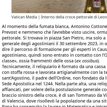
Vatican Media | Interno della croce pettorale di Leon
Al momento della fumata bianca, Antonino Cottone, 
Prevost e nemmeno che l’avrebbe visto uscire, ormai
pettorale. Si trovava in piazza San Pietro, ma solo 
generale degli agostiniani il 30 settembre 2023, in 
dire il percorso di formazione per gli esperti in Ca
agostiniano, quindi sono entrato in contatto con l’O
classe», ossia frammenti delle ossa (
ex ossibus
).
Tecnicamente, il reliquiario è formato da una cassa 
con stoffa rossa e lavorata artigianalmente con la t
sant’Agostino, il padre dell’Ordine, non fondato da 
Sede Apostolica nel 1244. Nella parte alta, una reli
affiancati, per volere della postulazione generale co
braccio sinistro della croce, è di san Tommaso da Vi
di Valencia, dove risollevò la popolazione da una situ
Papa ha conseguito la laurea in Matematica e intrapr