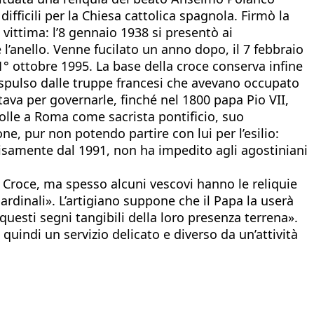
fficili per la Chiesa cattolica spagnola. Firmò la
 vittima: l’8 gennaio 1938 si presentò ai
l’anello. Venne fucilato un anno dopo, il 7 febbraio
l 1° ottobre 1995. La base della croce conserva infine
pulso dalle truppe francesi che avevano occupato
tava per governarle, finché nel 1800 papa Pio VII,
volle a Roma come sacrista pontificio, suo
e, pur non potendo partire con lui per l’esilio:
ecisamente dal 1991, non ha impedito agli agostiniani
ta Croce, ma spesso alcuni vescovi hanno le reliquie
ardinali». L’artigiano suppone che il Papa la userà
questi segni tangibili della loro presenza terrena».
uindi un servizio delicato e diverso da un’attività