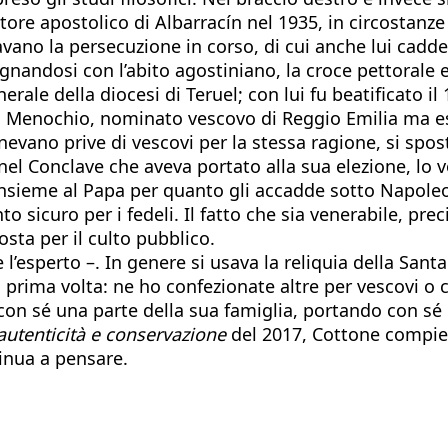
e apostolico di Albarracín nel 1935, in circostanze di
avano la persecuzione in corso, di cui anche lui cadde
andosi con l’abito agostiniano, la croce pettorale e 
rale della diocesi di Teruel; con lui fu beatificato i
 Menochio, nominato vescovo di Reggio Emilia ma es
evano prive di vescovi per la stessa ragione, si spos
nel Conclave che aveva portato alla sua elezione, lo 
insieme al Papa per quanto gli accadde sotto Napoleon
o sicuro per i fedeli. Il fatto che sia venerabile, pr
sta per il culto pubblico.
e l’esperto –. In genere si usava la reliquia della San
 prima volta: ne ho confezionate altre per vescovi o c
 con sé una parte della sua famiglia, portando con sé 
 autenticità e conservazione
del 2017, Cottone compie q
inua a pensare.