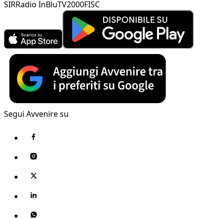
SIR
Radio InBlu
TV2000
FISC
Segui Avvenire su