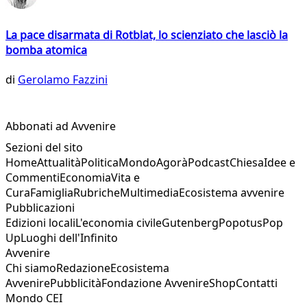
La pace disarmata di Rotblat, lo scienziato che lasciò la
bomba atomica
di
Gerolamo Fazzini
Abbonati ad Avvenire
Sezioni del sito
Home
Attualità
Politica
Mondo
Agorà
Podcast
Chiesa
Idee e
Commenti
Economia
Vita e
Cura
Famiglia
Rubriche
Multimedia
Ecosistema avvenire
Pubblicazioni
Edizioni locali
L'economia civile
Gutenberg
Popotus
Pop
Up
Luoghi dell'Infinito
Avvenire
Chi siamo
Redazione
Ecosistema
Avvenire
Pubblicità
Fondazione Avvenire
Shop
Contatti
Mondo CEI