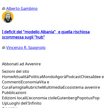
di
Alberto Gambino
I deficit del "modello Albania" e quella rischiosa
scommessa sugli "hub"
di
Vincenzo R. Spagnolo
Abbonati ad Avvenire
Sezioni del sito
Home
Attualità
Politica
Mondo
Agorà
Podcast
Chiesa
Idee e
Commenti
Economia
Vita e
Cura
Famiglia
Rubriche
Multimedia
Ecosistema avvenire
Pubblicazioni
Edizioni locali
L'economia civile
Gutenberg
Popotus
Pop
Up
Luoghi dell'Infinito