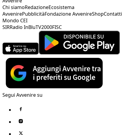
Avvenire
Chi siamo
Redazione
Ecosistema
Avvenire
Pubblicità
Fondazione Avvenire
Shop
Contatti
Mondo CEI
SIR
Radio InBlu
TV2000
FISC
Segui Avvenire su