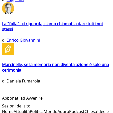
La "folla" ci riguarda, siamo chiamati a dare tutti noi
stessi
di
Enrico Giovannini
Marcinelle, se la memoria non diventa azione è solo una
cerimonia
di
Daniela Fumarola
Abbonati ad Avvenire
Sezioni del sito
Home
Attualità
Politica
Mondo
Agorà
Podcast
Chiesa
Idee e