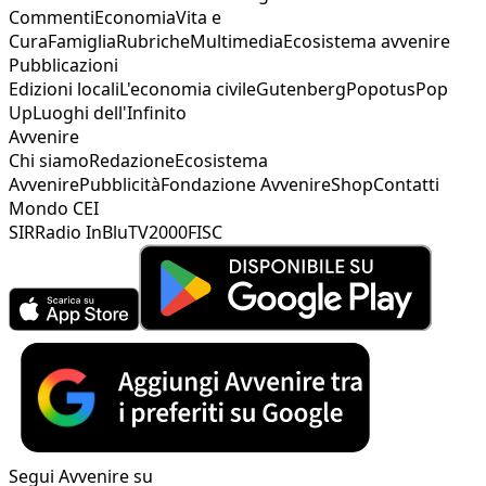
Commenti
Economia
Vita e
Cura
Famiglia
Rubriche
Multimedia
Ecosistema avvenire
Pubblicazioni
Edizioni locali
L'economia civile
Gutenberg
Popotus
Pop
Up
Luoghi dell'Infinito
Avvenire
Chi siamo
Redazione
Ecosistema
Avvenire
Pubblicità
Fondazione Avvenire
Shop
Contatti
Mondo CEI
SIR
Radio InBlu
TV2000
FISC
Segui Avvenire su