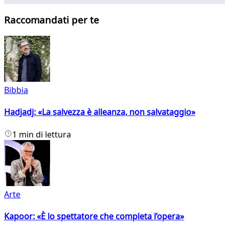
Raccomandati per te
Bibbia
Hadjadj: «La salvezza è alleanza, non salvataggio»
1 min di lettura
Arte
Kapoor: «È lo spettatore che completa l’opera»