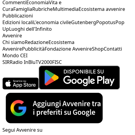
Commenti
Economia
Vita e
Cura
Famiglia
Rubriche
Multimedia
Ecosistema avvenire
Pubblicazioni
Edizioni locali
L'economia civile
Gutenberg
Popotus
Pop
Up
Luoghi dell'Infinito
Avvenire
Chi siamo
Redazione
Ecosistema
Avvenire
Pubblicità
Fondazione Avvenire
Shop
Contatti
Mondo CEI
SIR
Radio InBlu
TV2000
FISC
Segui Avvenire su