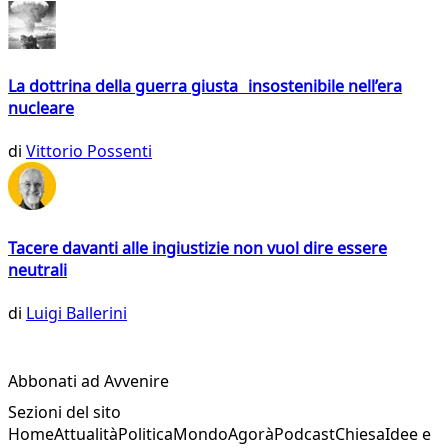
La dottrina della guerra giusta insostenibile nell’era
nucleare
di
Vittorio Possenti
Tacere davanti alle ingiustizie non vuol dire essere
neutrali
di
Luigi Ballerini
Abbonati ad Avvenire
Sezioni del sito
Home
Attualità
Politica
Mondo
Agorà
Podcast
Chiesa
Idee e