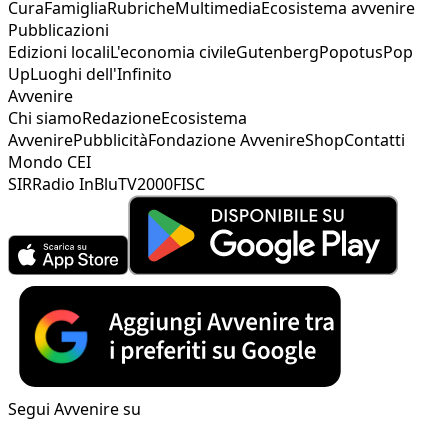
Cura
Famiglia
Rubriche
Multimedia
Ecosistema avvenire
Pubblicazioni
Edizioni locali
L'economia civile
Gutenberg
Popotus
Pop
Up
Luoghi dell'Infinito
Avvenire
Chi siamo
Redazione
Ecosistema
Avvenire
Pubblicità
Fondazione Avvenire
Shop
Contatti
Mondo CEI
SIR
Radio InBlu
TV2000
FISC
Segui Avvenire su