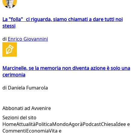
La "folla" ci riguarda, siamo chiamati a dare tutti noi
stessi
di
Enrico Giovannini
Marcinelle, se la memoria non diventa azione è solo una
cerimonia
di
Daniela Fumarola
Abbonati ad Avvenire
Sezioni del sito
Home
Attualità
Politica
Mondo
Agorà
Podcast
Chiesa
Idee e
Commenti
Economia
Vita e