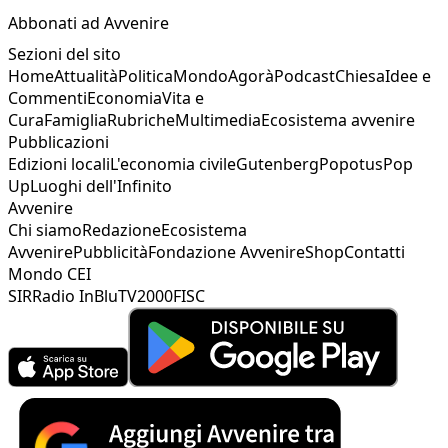
Abbonati ad Avvenire
Sezioni del sito
Home
Attualità
Politica
Mondo
Agorà
Podcast
Chiesa
Idee e
Commenti
Economia
Vita e
Cura
Famiglia
Rubriche
Multimedia
Ecosistema avvenire
Pubblicazioni
Edizioni locali
L'economia civile
Gutenberg
Popotus
Pop
Up
Luoghi dell'Infinito
Avvenire
Chi siamo
Redazione
Ecosistema
Avvenire
Pubblicità
Fondazione Avvenire
Shop
Contatti
Mondo CEI
SIR
Radio InBlu
TV2000
FISC