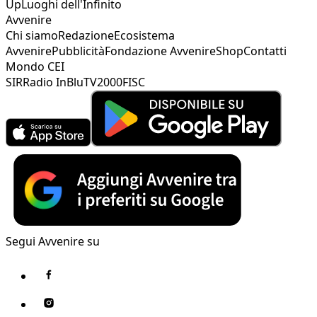
Up
Luoghi dell'Infinito
Avvenire
Chi siamo
Redazione
Ecosistema
Avvenire
Pubblicità
Fondazione Avvenire
Shop
Contatti
Mondo CEI
SIR
Radio InBlu
TV2000
FISC
Segui Avvenire su