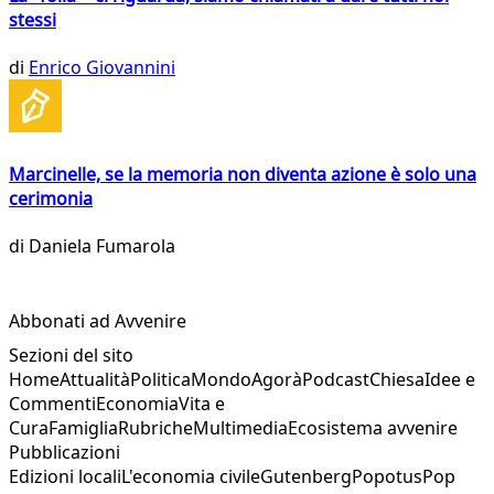
stessi
di
Enrico Giovannini
Marcinelle, se la memoria non diventa azione è solo una
cerimonia
di
Daniela Fumarola
Abbonati ad Avvenire
Sezioni del sito
Home
Attualità
Politica
Mondo
Agorà
Podcast
Chiesa
Idee e
Commenti
Economia
Vita e
Cura
Famiglia
Rubriche
Multimedia
Ecosistema avvenire
Pubblicazioni
Edizioni locali
L'economia civile
Gutenberg
Popotus
Pop