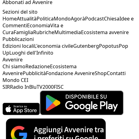
Abbonati ad Avvenire
Sezioni del sito
Home
Attualità
Politica
Mondo
Agorà
Podcast
Chiesa
Idee e
Commenti
Economia
Vita e
Cura
Famiglia
Rubriche
Multimedia
Ecosistema avvenire
Pubblicazioni
Edizioni locali
L'economia civile
Gutenberg
Popotus
Pop
Up
Luoghi dell'Infinito
Avvenire
Chi siamo
Redazione
Ecosistema
Avvenire
Pubblicità
Fondazione Avvenire
Shop
Contatti
Mondo CEI
SIR
Radio InBlu
TV2000
FISC