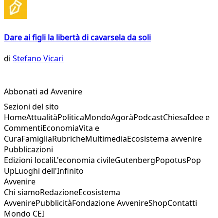
Dare ai figli la libertà di cavarsela da soli
di
Stefano Vicari
Abbonati ad Avvenire
Sezioni del sito
Home
Attualità
Politica
Mondo
Agorà
Podcast
Chiesa
Idee e
Commenti
Economia
Vita e
Cura
Famiglia
Rubriche
Multimedia
Ecosistema avvenire
Pubblicazioni
Edizioni locali
L'economia civile
Gutenberg
Popotus
Pop
Up
Luoghi dell'Infinito
Avvenire
Chi siamo
Redazione
Ecosistema
Avvenire
Pubblicità
Fondazione Avvenire
Shop
Contatti
Mondo CEI