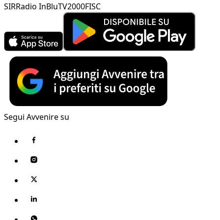
SIR
Radio InBlu
TV2000
FISC
Segui Avvenire su