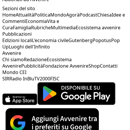
Sezioni del sito
Home
Attualità
Politica
Mondo
Agorà
Podcast
Chiesa
Idee e
Commenti
Economia
Vita e
Cura
Famiglia
Rubriche
Multimedia
Ecosistema avvenire
Pubblicazioni
Edizioni locali
L'economia civile
Gutenberg
Popotus
Pop
Up
Luoghi dell'Infinito
Avvenire
Chi siamo
Redazione
Ecosistema
Avvenire
Pubblicità
Fondazione Avvenire
Shop
Contatti
Mondo CEI
SIR
Radio InBlu
TV2000
FISC