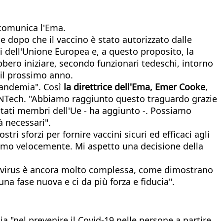
 comunica l'Ema.
ne dopo che il vaccino è stato autorizzato dalle
i dell'Unione Europea e, a questo proposito, la
bbero iniziare, secondo funzionari tedeschi, intorno
 il prossimo anno.
pandemia". Così
la direttrice dell'Ema, Emer Cooke
,
BioNTech. "Abbiamo raggiunto questo traguardo grazie
i Stati membri dell'Ue - ha aggiunto -. Possiamo
à necessari".
tri sforzi per fornire vaccini sicuri ed efficaci agli
remo velocemente. Mi aspetto una decisione della
 il virus è ancora molto complessa, come dimostrano
na fase nuova e ci da più forza e fiducia".
a "nel prevenire il Covid-19 nelle persone a partire