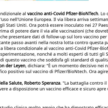
ndizionale al
vaccino anti-Covid Pfizer-BioNTech
. Lo
l'uso nell'Unione Europea. Il via libera arriva settima
i Stati Uniti. Ora potrà essere inoculato nei 27 Paes
a di potere dare il via alle vaccinazioni (che dovre
he presentare dati di follow-up sul loro vaccino per
tante passo avanti nella nostra lotta contro questa 
ia libera condizionale al vaccino anti-Covid Pfizer-
la sperimentazione, nonché a molti esperti di tutti gl
ia di questo vaccino che soddisfa gli standard di qualit
on der Leyen
, dichiara: "È un momento decisivo nei nos
ico positivo sul vaccino di Pfizer/BioNtech. Ora agi
della Salute, Roberto Speranza
. "La battaglia contro
ere a disposizione un vaccino efficace e sicuro apre u
studio clinico molto ampio che ha dimostrato efficaci