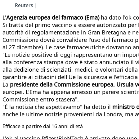
Reuters |
L'
Agenzia europea del farmaco (Ema)
ha dato l'ok co
Si tratta del primo vaccino a essere autorizzato per 
autorità di regolamentazione in Gran Bretagna e negl
Commissione dovrà convalidare l'uso del farmaco prim
al 27 dicembre). Le case farmaceutiche dovranno anc
"Le notizie positive di oggi rappresentano un impor
alla conferenza stampa dove è stato annunciato il v
alla dedizione di scienziati, medici, e volontari del
garantire ai cittadini dell'Ue la sicurezza e l'efficac
La
presidente della Commissione europea, Ursula v
europei. L'Ema ha appena emesso un parere scientif
Commissione entro stasera".
"È la notizia che aspettavamo" ha detto il
ministro 
anche le ultime notizie provenienti da Londra, ma av
Efficace a partire dai 16 anni di età
L'ok al vaccino Pfizer/BioNTech è arrivato dopo uno 