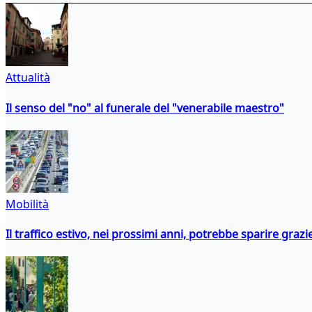
Attualità
Il senso del "no" al funerale del "venerabile maestro"
Mobilità
Il traffico estivo, nei prossimi anni, potrebbe sparire grazie