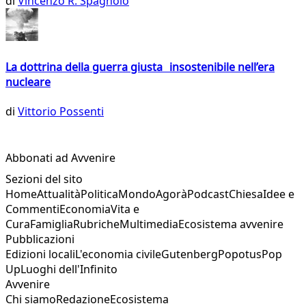
di
Vincenzo R. Spagnolo
La dottrina della guerra giusta insostenibile nell’era
nucleare
di
Vittorio Possenti
Abbonati ad Avvenire
Sezioni del sito
Home
Attualità
Politica
Mondo
Agorà
Podcast
Chiesa
Idee e
Commenti
Economia
Vita e
Cura
Famiglia
Rubriche
Multimedia
Ecosistema avvenire
Pubblicazioni
Edizioni locali
L'economia civile
Gutenberg
Popotus
Pop
Up
Luoghi dell'Infinito
Avvenire
Chi siamo
Redazione
Ecosistema