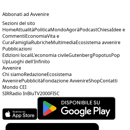
Abbonati ad Avvenire
Sezioni del sito
Home
Attualità
Politica
Mondo
Agorà
Podcast
Chiesa
Idee e
Commenti
Economia
Vita e
Cura
Famiglia
Rubriche
Multimedia
Ecosistema avvenire
Pubblicazioni
Edizioni locali
L'economia civile
Gutenberg
Popotus
Pop
Up
Luoghi dell'Infinito
Avvenire
Chi siamo
Redazione
Ecosistema
Avvenire
Pubblicità
Fondazione Avvenire
Shop
Contatti
Mondo CEI
SIR
Radio InBlu
TV2000
FISC