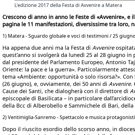
L'edizione 2017 della Festa di Avvenire a Matera
Crescono di anno in anno le Feste di «Avvenire», e 
pagina le 11 manifestazioni, diversissime tra loro, na
1) Matera - Sguardo globale e voci di testimoni / 25 giugno
Ha appena due anni ma la Festa di
Avvenire
ospitata
quest’anno si svolgerà da lunedì 25 al 28 giugno in pi
dal presidente del Parlamento Europeo, Antonio Taja
Oriente: la pace e la guerra». Particolarmente atteso
tema «Ambiente: opportunità o solo risorsa?». Con lu
(26 giugno), e, ovviamente, dei 50 anni di
Avvenire
.
Cause dei Santi, che dialogherà con il direttore di
A
episcopale di Basilicata – in particolare dall’arcidi
della Bcc di Alberobello e Sammichele di Bari, della
2) Ventimiglia-Sanremo - Spettacolo e musica protagonisti 
Dopo il riuscito esordio dello scorso anno, in dioce