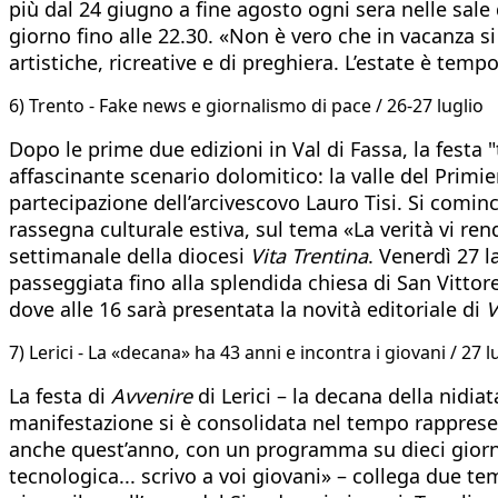
più dal 24 giugno a fine agosto ogni sera nelle sale 
giorno fino alle 22.30. «Non è vero che in vacanza si 
artistiche, ricreative e di preghiera. L’estate è temp
6) Trento - Fake news e giornalismo di pace / 26-27 luglio
Dopo le prime due edizioni in Val di Fassa, la festa 
affascinante scenario dolomitico: la valle del Primie
partecipazione dell’arcivescovo Lauro Tisi. Si cominci
rassegna culturale estiva, sul tema «La verità vi ren
settimanale della diocesi
Vita Trentina
. Venerdì 27 l
passeggiata fino alla splendida chiesa di San Vittore
dove alle 16 sarà presentata la novità editoriale di
V
7) Lerici - La «decana» ha 43 anni e incontra i giovani / 27 
La festa di
Avvenire
di Lerici – la decana della nidi
manifestazione si è consolidata nel tempo rapprese
anche quest’anno, con un programma su dieci giornat
tecnologica... scrivo a voi giovani» – collega due te