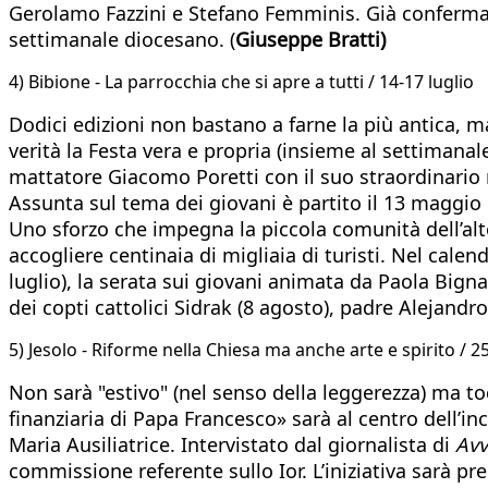
Gerolamo Fazzini e Stefano Femminis. Già confermat
settimanale diocesano. (
Giuseppe Bratti)
4) Bibione - La parrocchia che si apre a tutti / 14-17 luglio
Dodici edizioni non bastano a farne la più antica, m
verità la Festa vera e propria (insieme al settimana
mattatore Giacomo Poretti con il suo straordinar
Assunta sul tema dei giovani è partito il 13 maggio 
Uno sforzo che impegna la piccola comunità dell’alt
accogliere centinaia di migliaia di turisti. Nel cale
luglio), la serata sui giovani animata da Paola Bignar
dei copti cattolici Sidrak (8 agosto), padre Alejandr
5) Jesolo - Riforme nella Chiesa ma anche arte e spirito / 25
Non sarà "estivo" (nel senso della leggerezza) ma to
finanziaria di Papa Francesco» sarà al centro dell’in
Maria Ausiliatrice. Intervistato dal giornalista di
Avv
commissione referente sullo Ior. L’iniziativa sarà pr