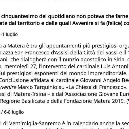
il cinquantesimo del quotidiano non poteva che farne
te dal territorio e delle quali Avvenire si fa (felice)
-1 luglio
 a Matera è tra gli appuntamenti più prestigiosi organ
azza San Francesco d’Assisi della Città dei Sassi e il 
ni, che dialogherà con il nunzio apostolico in Siria,
, mercoledì 27, l’intervento del cardinale Luis Antoni
i prestigiosi esponenti del mondo imprenditoriale. Al
 Conclusione affidata al cardinale Giovanni Angelo Be
vvenire
Marco Tarquinio su «La Chiesa di Francesco». 
ocesi di Matera-Irsina – e dall’Associazione Giovane E
 Regione Basilicata e della Fondazione Matera 2019. (
/ 6-8 luglio
si di Ventimiglia-Sanremo è in calendario anche la se