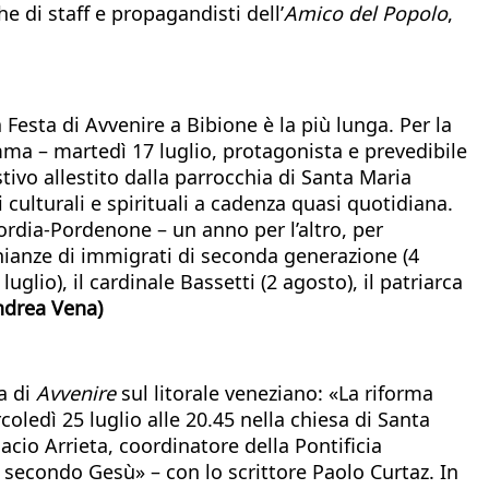
 di staff e propagandisti dell’
Amico del Popolo
,
Festa di Avvenire a Bibione è la più lunga. Per la
mma – martedì 17 luglio, protagonista e prevedibile
stivo allestito dalla parrocchia di Santa Maria
culturali e spirituali a cadenza quasi quotidiana.
ordia-Pordenone – un anno per l’altro, per
monianze di immigrati di seconda generazione (4
glio), il cardinale Bassetti (2 agosto), il patriarca
ndrea Vena)
a di
Avvenire
sul litorale veneziano: «La riforma
oledì 25 luglio alle 20.45 nella chiesa di Santa
cio Arrieta, coordinatore della Pontificia
a secondo Gesù» – con lo scrittore Paolo Curtaz. In