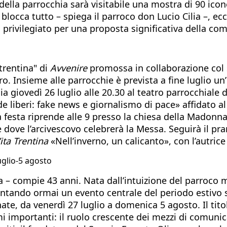
della parrocchia sarà visitabile una mostra di 90 icon
blocca tutto – spiega il parroco don Lucio Cilia –, ecc
o privilegiato per una proposta significativa della com
"trentina" di
Avvenire
promossa in collaborazione col s
ro. Insieme alle parrocchie è prevista a fine luglio u
a giovedì 26 luglio alle 20.30 al teatro parrocchiale d
de liberi: fake news e giornalismo di pace» affidato al
a festa riprende alle 9 presso la chiesa della Madonna
 dove l’arcivescovo celebrerà la Messa. Seguirà il pran
ita Trentina
«Nell’inverno, un calicanto», con l’autrice 
luglio-5 agosto
ata – compie 43 anni. Nata dall’intuizione del parroco
ntando ormai un evento centrale del periodo estivo 
e, da venerdì 27 luglio a domenica 5 agosto. Il tito
mi importanti: il ruolo crescente dei mezzi di comunic