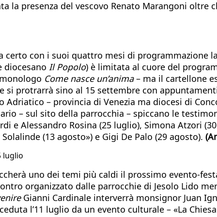
a la presenza del vescovo Renato Marangoni oltre che
a certo con i suoi quattro mesi di programmazione la 
le diocesano
Il Popolo
) è limitata al cuore del progra
io monologo
Come nasce un’anima
– ma il cartellone e
e si protrarrà sino al 15 settembre con appuntamenti 
o Adriatico – provincia di Venezia ma diocesi di Conc
ndario – sul sito della parrocchia – spiccano le testi
di e Alessandro Rosina (25 luglio), Simona Atzori (30 lu
o Solalinde (13 agosto») e Gigi De Palo (29 agosto).
(A
 luglio
ccherà uno dei temi più caldi il prossimo evento-fest
contro organizzato dalle parrocchie di Jesolo Lido merc
enire
Gianni Cardinale interverrà monsignor Juan Igna
eceduta l’11 luglio da un evento culturale – «La Chies