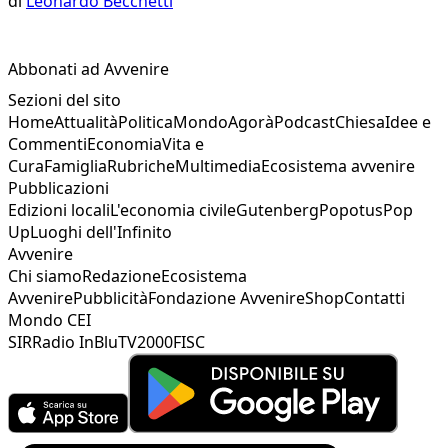
di
Leonardo Becchetti
Abbonati ad Avvenire
Sezioni del sito
Home
Attualità
Politica
Mondo
Agorà
Podcast
Chiesa
Idee e
Commenti
Economia
Vita e
Cura
Famiglia
Rubriche
Multimedia
Ecosistema avvenire
Pubblicazioni
Edizioni locali
L'economia civile
Gutenberg
Popotus
Pop
Up
Luoghi dell'Infinito
Avvenire
Chi siamo
Redazione
Ecosistema
Avvenire
Pubblicità
Fondazione Avvenire
Shop
Contatti
Mondo CEI
SIR
Radio InBlu
TV2000
FISC