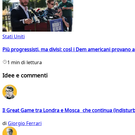
Stati Uniti
Più progressisti, ma divisi: così i Dem americani provano a 
1 min di lettura
Idee e commenti
Il Great Game tra Londra e Mosca che continua (indistur
di
Giorgio Ferrari