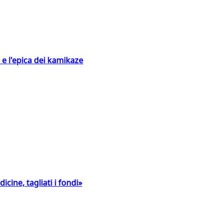
 e l'epica dei kamikaze
icine, tagliati i fondi»