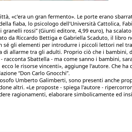
ttà, «c'era un gran fermento». Le porte erano sbarrat
della fiaba, lo psicologo dell'Università Cattolica, Fabi
 granelli rossi” (Giunti editore, 4,99 euro), ha scalato 
o da Riccardo Bettiga e Gabriella Scaduto, il libro n
n sé gli elementi per introdurre i piccoli lettori nel
a di allarme tra gli adulti. Proprio ciò che i bambini,
- racconta Sbattella - ma come sanno i bambini, sarann
: ecco le risorse vincenti», aggiunge l'autore. Che ha
ndazione “Don Carlo Gnocchi”.
filosofo Umberto Galimberti, sono presenti anche prop
ne altri. «Le proposte - spiega l'autore - ripercorro
dere ragionamenti, elaborare simbolicamente ed insie