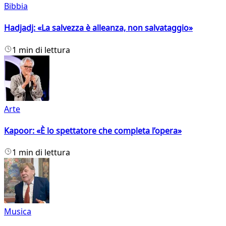
Bibbia
Hadjadj: «La salvezza è alleanza, non salvataggio»
1 min di lettura
Arte
Kapoor: «È lo spettatore che completa l’opera»
1 min di lettura
Musica