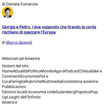
di
Daniela Fumarola
Giorgia e Pedro, i due «opposti» che tirando la corda
rischiano di spezzare l'Europa
di
Marco Iasevoli
Abbonati ad Avvenire
Sezioni del sito
Home
Attualità
Politica
Mondo
Agorà
Podcast
Chiesa
Idee e
Commenti
Economia
Vita e
Cura
Famiglia
Rubriche
Multimedia
Ecosistema avvenire
Pubblicazioni
Edizioni locali
L'economia civile
Gutenberg
Popotus
Pop
Up
Luoghi dell'Infinito
Avvenire