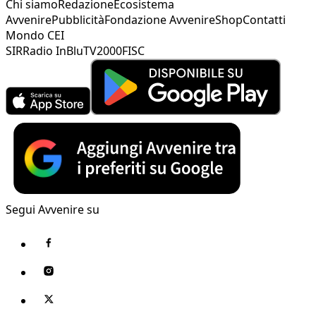
Chi siamo
Redazione
Ecosistema
Avvenire
Pubblicità
Fondazione Avvenire
Shop
Contatti
Mondo CEI
SIR
Radio InBlu
TV2000
FISC
Segui Avvenire su