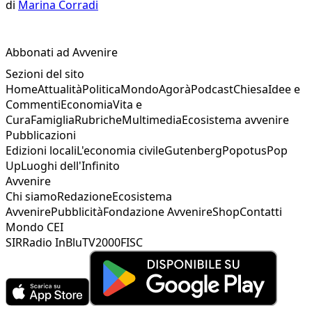
di
Marina Corradi
Abbonati ad Avvenire
Sezioni del sito
Home
Attualità
Politica
Mondo
Agorà
Podcast
Chiesa
Idee e
Commenti
Economia
Vita e
Cura
Famiglia
Rubriche
Multimedia
Ecosistema avvenire
Pubblicazioni
Edizioni locali
L'economia civile
Gutenberg
Popotus
Pop
Up
Luoghi dell'Infinito
Avvenire
Chi siamo
Redazione
Ecosistema
Avvenire
Pubblicità
Fondazione Avvenire
Shop
Contatti
Mondo CEI
SIR
Radio InBlu
TV2000
FISC