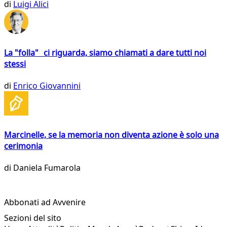
di
Luigi Alici
La "folla" ci riguarda, siamo chiamati a dare tutti noi
stessi
di
Enrico Giovannini
Marcinelle, se la memoria non diventa azione è solo una
cerimonia
di
Daniela Fumarola
Abbonati ad Avvenire
Sezioni del sito