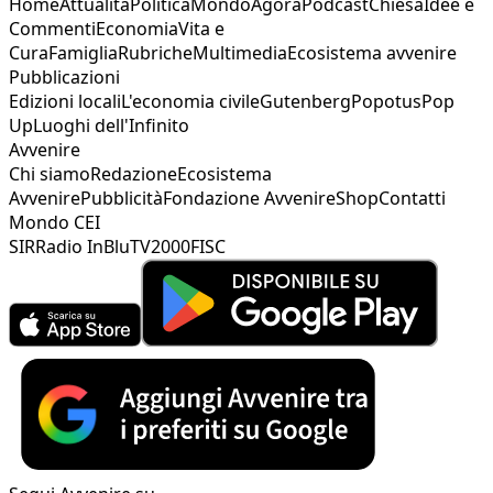
Home
Attualità
Politica
Mondo
Agorà
Podcast
Chiesa
Idee e
Commenti
Economia
Vita e
Cura
Famiglia
Rubriche
Multimedia
Ecosistema avvenire
Pubblicazioni
Edizioni locali
L'economia civile
Gutenberg
Popotus
Pop
Up
Luoghi dell'Infinito
Avvenire
Chi siamo
Redazione
Ecosistema
Avvenire
Pubblicità
Fondazione Avvenire
Shop
Contatti
Mondo CEI
SIR
Radio InBlu
TV2000
FISC