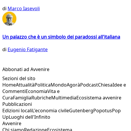
di
Marco Iasevoli
Un palazzo che è un simbolo dei paradossi all'italiana
di
Eugenio Fatigante
Abbonati ad Avvenire
Sezioni del sito
Home
Attualità
Politica
Mondo
Agorà
Podcast
Chiesa
Idee e
Commenti
Economia
Vita e
Cura
Famiglia
Rubriche
Multimedia
Ecosistema avvenire
Pubblicazioni
Edizioni locali
L'economia civile
Gutenberg
Popotus
Pop
Up
Luoghi dell'Infinito
Avvenire
Chi siamo
Redazione
Ecosistema