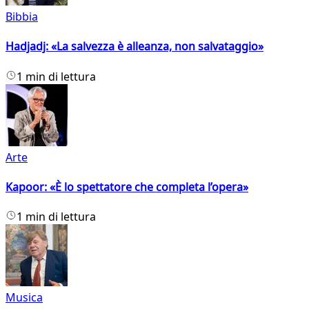
Bibbia
Hadjadj: «La salvezza è alleanza, non salvataggio»
1 min di lettura
Arte
Kapoor: «È lo spettatore che completa l’opera»
1 min di lettura
Musica