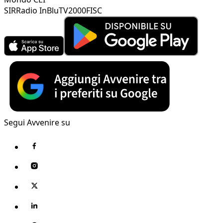
SIR
Radio InBlu
TV2000
FISC
Segui Avvenire su