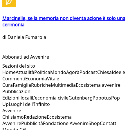
Marcinelle, se la memoria non diventa azione è solo una
cerimonia
di
Daniela Fumarola
Abbonati ad Avvenire
Sezioni del sito
Home
Attualità
Politica
Mondo
Agorà
Podcast
Chiesa
Idee e
Commenti
Economia
Vita e
Cura
Famiglia
Rubriche
Multimedia
Ecosistema avvenire
Pubblicazioni
Edizioni locali
L'economia civile
Gutenberg
Popotus
Pop
Up
Luoghi dell'Infinito
Avvenire
Chi siamo
Redazione
Ecosistema
Avvenire
Pubblicità
Fondazione Avvenire
Shop
Contatti
Mondo CEI