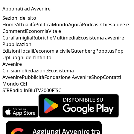
Abbonati ad Avvenire
Sezioni del sito
Home
Attualità
Politica
Mondo
Agorà
Podcast
Chiesa
Idee e
Commenti
Economia
Vita e
Cura
Famiglia
Rubriche
Multimedia
Ecosistema avvenire
Pubblicazioni
Edizioni locali
L'economia civile
Gutenberg
Popotus
Pop
Up
Luoghi dell'Infinito
Avvenire
Chi siamo
Redazione
Ecosistema
Avvenire
Pubblicità
Fondazione Avvenire
Shop
Contatti
Mondo CEI
SIR
Radio InBlu
TV2000
FISC