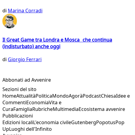
di
Marina Corradi
Il Great Game tra Londra e Mosca che continua
(indisturbato) anche oggi
di
Giorgio Ferrari
Abbonati ad Avvenire
Sezioni del sito
Home
Attualità
Politica
Mondo
Agorà
Podcast
Chiesa
Idee e
Commenti
Economia
Vita e
Cura
Famiglia
Rubriche
Multimedia
Ecosistema avvenire
Pubblicazioni
Edizioni locali
L'economia civile
Gutenberg
Popotus
Pop
Up
Luoghi dell'Infinito