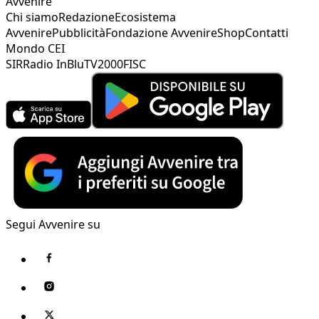
Avvenire
Chi siamo
Redazione
Ecosistema
Avvenire
Pubblicità
Fondazione Avvenire
Shop
Contatti
Mondo CEI
SIR
Radio InBlu
TV2000
FISC
Segui Avvenire su