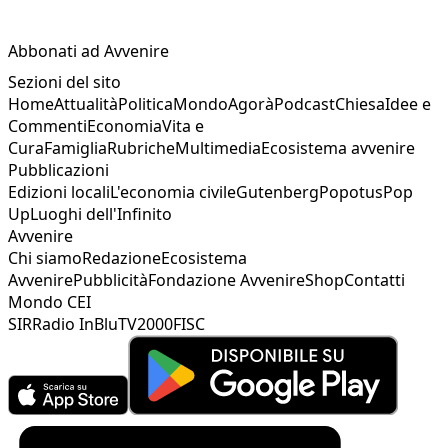
Abbonati ad Avvenire
Sezioni del sito
Home
Attualità
Politica
Mondo
Agorà
Podcast
Chiesa
Idee e
Commenti
Economia
Vita e
Cura
Famiglia
Rubriche
Multimedia
Ecosistema avvenire
Pubblicazioni
Edizioni locali
L'economia civile
Gutenberg
Popotus
Pop
Up
Luoghi dell'Infinito
Avvenire
Chi siamo
Redazione
Ecosistema
Avvenire
Pubblicità
Fondazione Avvenire
Shop
Contatti
Mondo CEI
SIR
Radio InBlu
TV2000
FISC