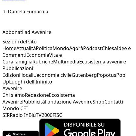
di
Daniela Fumarola
Abbonati ad Avvenire
Sezioni del sito
Home
Attualità
Politica
Mondo
Agorà
Podcast
Chiesa
Idee e
Commenti
Economia
Vita e
Cura
Famiglia
Rubriche
Multimedia
Ecosistema avvenire
Pubblicazioni
Edizioni locali
L'economia civile
Gutenberg
Popotus
Pop
Up
Luoghi dell'Infinito
Avvenire
Chi siamo
Redazione
Ecosistema
Avvenire
Pubblicità
Fondazione Avvenire
Shop
Contatti
Mondo CEI
SIR
Radio InBlu
TV2000
FISC