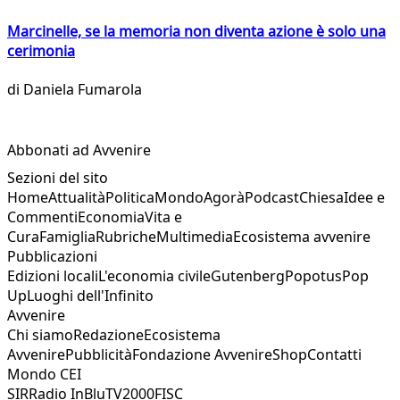
Marcinelle, se la memoria non diventa azione è solo una
cerimonia
di
Daniela Fumarola
Abbonati ad Avvenire
Sezioni del sito
Home
Attualità
Politica
Mondo
Agorà
Podcast
Chiesa
Idee e
Commenti
Economia
Vita e
Cura
Famiglia
Rubriche
Multimedia
Ecosistema avvenire
Pubblicazioni
Edizioni locali
L'economia civile
Gutenberg
Popotus
Pop
Up
Luoghi dell'Infinito
Avvenire
Chi siamo
Redazione
Ecosistema
Avvenire
Pubblicità
Fondazione Avvenire
Shop
Contatti
Mondo CEI
SIR
Radio InBlu
TV2000
FISC