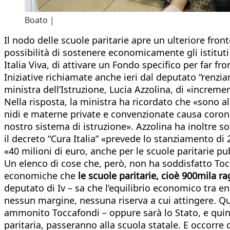
Boato |
Il nodo delle scuole paritarie apre un ulteriore fron
possibilità di sostenere economicamente gli istituti 
Italia Viva, di attivare un Fondo specifico per far f
Iniziative richiamate anche ieri dal deputato “renzi
ministra dell’Istruzione, Lucia Azzolina, di «increme
Nella risposta, la ministra ha ricordato che «sono a
nidi e materne private e convenzionate causa coronav
nostro sistema di istruzione». Azzolina ha inoltre so
il decreto “Cura Italia” «prevede lo stanziamento di 2 
«40 milioni di euro, anche per le scuole paritarie pub
Un elenco di cose che, però, non ha soddisfatto Toc
economiche che
le scuole paritarie, cioè 900mila ra
deputato di Iv – sa che l’equilibrio economico tra en
nessun margine, nessuna riserva a cui attingere. Qu
ammonito Toccafondi – oppure sarà lo Stato, e quindi
paritaria, passeranno alla scuola statale. E occorre 