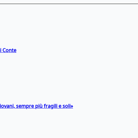
di Conte
ovani, sempre più fragili e soli»