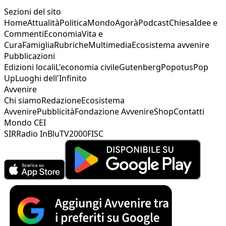
Sezioni del sito
Home
Attualità
Politica
Mondo
Agorà
Podcast
Chiesa
Idee e
Commenti
Economia
Vita e
Cura
Famiglia
Rubriche
Multimedia
Ecosistema avvenire
Pubblicazioni
Edizioni locali
L'economia civile
Gutenberg
Popotus
Pop
Up
Luoghi dell'Infinito
Avvenire
Chi siamo
Redazione
Ecosistema
Avvenire
Pubblicità
Fondazione Avvenire
Shop
Contatti
Mondo CEI
SIR
Radio InBlu
TV2000
FISC