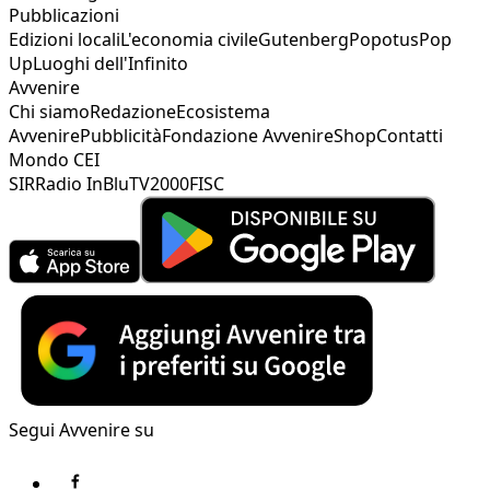
Pubblicazioni
Edizioni locali
L'economia civile
Gutenberg
Popotus
Pop
Up
Luoghi dell'Infinito
Avvenire
Chi siamo
Redazione
Ecosistema
Avvenire
Pubblicità
Fondazione Avvenire
Shop
Contatti
Mondo CEI
SIR
Radio InBlu
TV2000
FISC
Segui Avvenire su