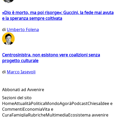
«Dio è morto, ma poi risorge»: Guccini, la fede mai avuta
e la speranza sempre coltivata
di
Umberto Folena
Centrosinistra, non esistono vere coalizioni senza
progetto culturale
di
Marco Iasevoli
Abbonati ad Avvenire
Sezioni del sito
Home
Attualità
Politica
Mondo
Agorà
Podcast
Chiesa
Idee e
Commenti
Economia
Vita e
Cura
Famiglia
Rubriche
Multimedia
Ecosistema avvenire