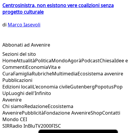
Centrosinistra, non esistono vere coalizioni senza
progetto culturale
di
Marco Iasevoli
Abbonati ad Avvenire
Sezioni del sito
Home
Attualità
Politica
Mondo
Agorà
Podcast
Chiesa
Idee e
Commenti
Economia
Vita e
Cura
Famiglia
Rubriche
Multimedia
Ecosistema avvenire
Pubblicazioni
Edizioni locali
L'economia civile
Gutenberg
Popotus
Pop
Up
Luoghi dell'Infinito
Avvenire
Chi siamo
Redazione
Ecosistema
Avvenire
Pubblicità
Fondazione Avvenire
Shop
Contatti
Mondo CEI
SIR
Radio InBlu
TV2000
FISC