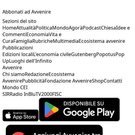
Abbonati ad Avvenire
Sezioni del sito
Home
Attualità
Politica
Mondo
Agorà
Podcast
Chiesa
Idee e
Commenti
Economia
Vita e
Cura
Famiglia
Rubriche
Multimedia
Ecosistema avvenire
Pubblicazioni
Edizioni locali
L'economia civile
Gutenberg
Popotus
Pop
Up
Luoghi dell'Infinito
Avvenire
Chi siamo
Redazione
Ecosistema
Avvenire
Pubblicità
Fondazione Avvenire
Shop
Contatti
Mondo CEI
SIR
Radio InBlu
TV2000
FISC