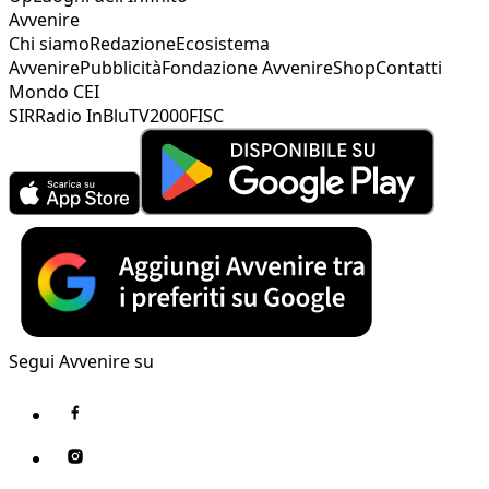
Avvenire
Chi siamo
Redazione
Ecosistema
Avvenire
Pubblicità
Fondazione Avvenire
Shop
Contatti
Mondo CEI
SIR
Radio InBlu
TV2000
FISC
Segui Avvenire su