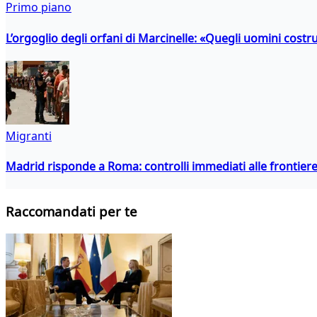
Primo piano
L’orgoglio degli orfani di Marcinelle: «Quegli uomini costr
Migranti
Madrid risponde a Roma: controlli immediati alle frontiere p
Raccomandati per te