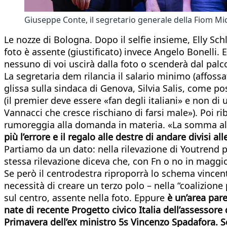
Giuseppe Conte, il segretario generale della Fiom Mic
Le nozze di Bologna. Dopo il selfie insieme, Elly Sch
foto è assente (giustificato) invece Angelo Bonelli
nessuno di voi uscirà dalla foto o scenderà dal palco
La segretaria dem rilancia il salario minimo (affossa
glissa sulla sindaca di Genova, Silvia Salis, come p
(il premier deve essere «fan degli italiani» e non di
Vannacci che cresce rischiano di farsi male»). Poi ri
rumoreggia alla domanda in materia. «La somma alge
più l’errore e il regalo alle destre di andare divisi a
Partiamo da un dato: nella rilevazione di Youtrend p
stessa rilevazione diceva che, con Fn o no in maggi
Se però il centrodestra riproporrà lo schema vincen
necessità di creare un terzo polo – nella “coalizione
sul centro, assente nella foto. Eppure
è un’area pare
nate di recente Progetto civico Italia dell’assessore
Primavera dell’ex ministro 5s Vincenzo Spadafora. S