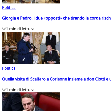
Politica
Giorgia e Pedro, i due «opposti» che tirando la corda risc
1 min di lettura
Politica
Quella visita di Scalfaro a Corleone insieme a don Ciotti e u
1 min di lettura