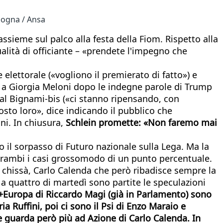
ologna / Ansa
assieme sul palco alla festa della Fiom. Rispetto alla
alità di officiante – «prendete l'impegno che
elettorale («vogliono il premierato di fatto») e
ta a Giorgia Meloni dopo le indegne parole di Trump
o al Bignami-bis («ci stanno ripensando, con
osto loro», dice indicando il pubblico che
ni. In chiusura,
Schlein promette: «Non faremo mai
o il sorpasso di Futuro nazionale sulla Lega. Ma la
entrambi i casi grossomodo di un punto percentuale.
, chissà, Carlo Calenda che però ribadisce sempre la
e a quattro di martedì sono partite le speculazioni
 a +Europa di Riccardo Magi (già in Parlamento) sono
 Ruffini, poi ci sono il Psi di Enzo Maraio e
e guarda però più ad Azione di Carlo Calenda. In