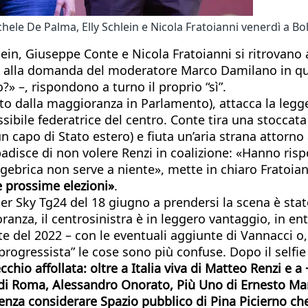
hele De Palma, Elly Schlein e Nicola Fratoianni venerdì a B
lein, Giuseppe Conte e Nicola Fratoianni si ritrovano 
. E alla domanda del moderatore Marco Damilano in qu
?» –, rispondono a turno il proprio “sì”.
to dalla maggioranza in Parlamento), attacca la legge 
ossibile federatrice del centro. Conte tira una stocca
 un capo di Stato estero) e fiuta un’aria strana attorn
badisce di non volere Renzi in coalizione: «Hanno risp
brica non serve a niente», mette in chiaro Fratoian
lle prossime elezioni»
.
er Sky Tg24 del 18 giugno a prendersi la scena è stat
oranza, il centrosinistra è in leggero vantaggio, in 
te del 2022 – con le eventuali aggiunte di Vannacci o
 progressista” le cose sono più confuse. Dopo il selfi
cchio affollata: oltre a Italia viva di Matteo Renzi e
 di Roma, Alessandro Onorato, Più Uno di Ernesto Maria
enza considerare Spazio pubblico di Pina Picierno ch