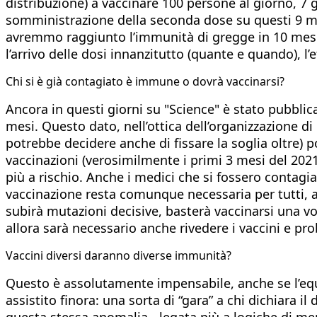
distribuzione) a vaccinare 100 persone al giorno, 7 g
somministrazione della seconda dose su questi 9 mil
avremmo raggiunto l’immunità di gregge in 10 mesi, ci
l’arrivo delle dosi innanzitutto (quante e quando), l’
Chi si è già contagiato è immune o dovrà vaccinarsi?
Ancora in questi giorni su "Science" è stato pubbl
mesi. Questo dato, nell’ottica dell’organizzazione d
potrebbe decidere anche di fissare la soglia oltre) p
vaccinazioni (verosimilmente i primi 3 mesi del 202
più a rischio. Anche i medici che si fossero contagi
vaccinazione resta comunque necessaria per tutti, a
subirà mutazioni decisive, basterà vaccinarsi una vo
allora sarà necessario anche rivedere i vaccini e p
Vaccini diversi daranno diverse immunità?
Questo è assolutamente impensabile, anche se l’equ
assistito finora: una sorta di “gara” a chi dichiara il
questa stessa anomalia - legata più a logiche di merc