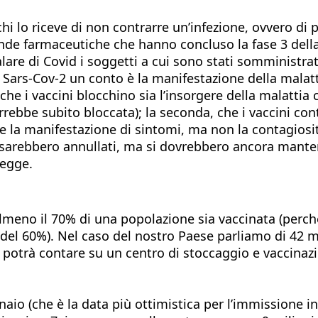
chi lo riceve di non contrarre un’infezione, ovvero di
nde farmaceutiche che hanno concluso la fase 3 della
re di Covid i soggetti a cui sono stati somministrati
l Sars-Cov-2 un conto è la manifestazione della malatt
che i vaccini blocchino sia l’insorgere della malattia 
rrebbe subito bloccata); la seconda, che i vaccini cont
e la manifestazione di sintomi, ma non la contagiosi
i sarebbero annullati, ma si dovrebbero ancora man
regge.
lmeno il 70% di una popolazione sia vaccinata (perch
del 60%). Nel caso del nostro Paese parliamo di 42 m
lia potrà contare su un centro di stoccaggio e vaccinaz
aio (che è la data più ottimistica per l’immissione in