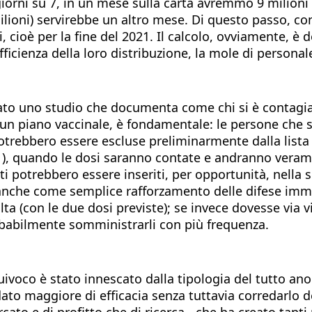
iorni su 7, in un mese sulla carta avremmo 9 milioni d
ioni) servirebbe un altro mese. Di questo passo, con
oè per la fine del 2021. Il calcolo, ovviamente, è del
efficienza della loro distribuzione, la mole di persona
icato uno studio che documenta come chi si è contagi
i un piano vaccinale, è fondamentale: le persone che s
otrebbero essere escluse preliminarmente dalla lista d
1), quando le dosi saranno contate e andranno verame
ati potrebbero essere inseriti, per opportunità, nella
nche come semplice rafforzamento delle difese immun
lta (con le due dosi previste); se invece dovesse via
robabilmente somministrarli con più frequenza.
ivoco è stato innescato dalla tipologia del tutto an
 dato maggiore di efficacia senza tuttavia corredarlo de
ato e di profitto che di ricerca - che ha creato tanti