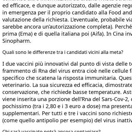
ed efficace, e dunque autorizzato, dalle agenzie reg
in emergenza per il proprio candidato alla Food and 
valutazione della richiesta. L’eventuale, probabile v
sarebbe ancora un’autorizzazione completa). Perché u
prima (Ema) e di quella italiana poi (Aifa). In Cina i
Sinopharm.
Quali sono le differenze tra i candidati vicini alla meta?
I due vaccini più innovativi dal punto di vista dell
frammento di Rna del virus entra cioè nelle cellule 
specifico che scatena la risposta immunitaria. Ques
veterinario. La sua sicurezza ed efficacia, dimostrat
conservazione, che richiede basse temperature. Astra
viene inserita una porzione dell’Rna del Sars-Cov-2, 
pochissimo (tra i 2,80 e i 3 euro a dose) ma present
supplementari. Per tutti e tre i vaccini sono richies
(come quello antipolio per esempio) del virus inattiv
Chi sarà vaccinato potrà ancora contagiare?