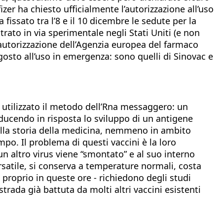
er ha chiesto ufficialmente l’autorizzazione all’uso
issato tra l’8 e il 10 dicembre le sedute per la
rato in via sperimentale negli Stati Uniti (e non
’autorizzazione dell’Agenzia europea del farmaco
 agosto all’uso in emergenza: sono quelli di Sinovac e
o utilizzato il metodo dell’Rna messaggero: un
oducendo in risposta lo sviluppo di un antigene
nella storia della medicina, nemmeno in ambito
mpo. Il problema di questi vaccini è la loro
un altro virus viene “smontato” e al suo interno
ersatile, si conserva a temperature normali, costa
 proprio in queste ore - richiedono degli studi
trada già battuta da molti altri vaccini esistenti