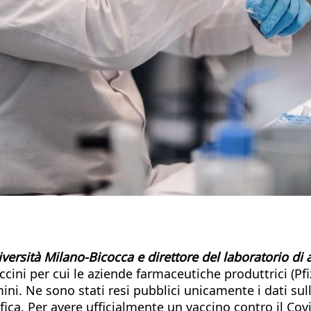
versità Milano-Bicocca e direttore del laboratorio di 
ccini per cui le aziende farmaceutiche produttrici (P
mini. Ne sono stati resi pubblici unicamente i dati sul
ifica. Per avere ufficialmente un vaccino contro il Co