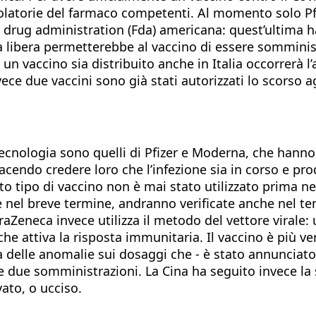
olatorie del farmaco competenti. Al momento solo Pfiz
drug administration (Fda) americana: quest’ultima ha f
ia libera permetterebbe al vaccino di essere somminist
n vaccino sia distribuito anche in Italia occorrerà l
nvece due vaccini sono già stati autorizzati lo scorso
e tecnologia sono quelli di Pfizer e Moderna, che hann
facendo credere loro che l’infezione sia in corso e pr
to tipo di vaccino non è mai stato utilizzato prima 
e nel breve termine, andranno verificate anche nel te
Zeneca invece utilizza il metodo del vettore virale: 
che attiva la risposta immunitaria. Il vaccino è più v
a delle anomalie sui dosaggi che - è stato annunciato
te due somministrazioni. La Cina ha seguito invece la s
ato, o ucciso.