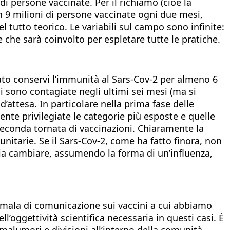
i persone vaccinate. Per il richiamo (cioè la
 9 milioni di persone vaccinate ogni due mesi,
 tutto teorico. Le variabili sul campo sono infinite:
le che sarà coinvolto per espletare tutte le pratiche.
ato conservi l’immunità al Sars-Cov-2 per almeno 6
i sono contagiate negli ultimi sei mesi (ma si
’attesa. In particolare nella prima fase delle
nte privilegiate le categorie più esposte e quelle
 seconda tornata di vaccinazioni. Chiaramente la
itarie. Se il Sars-Cov-2, come ha fatto finora, non
 via cambiare, assumendo la forma di un’influenza,
omala di comunicazione sui vaccini a cui abbiamo
ll’oggettività scientifica necessaria in questi casi. È
 malumori e divisioni all’interno della comunità