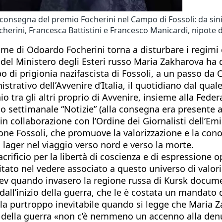
a consegna del premio Focherini nel Campo di Fossoli: da sinis
erini, Francesca Battistini e Francesco Manicardi, nipote di
nome di Odoardo Focherini torna a disturbare i regimi 
el Ministero degli Esteri russo Maria Zakharova ha de
di prigionia nazifascista di Fossoli, a un passo da Ca
strativo dell’Avvenire d’Italia, il quotidiano dal qual
io tra gli altri proprio di Avvenire, insieme alla Feder
 settimanale “Notizie” (alla consegna era presente an
in collaborazione con l’Ordine dei Giornalisti dell’Em
azione Fossoli, che promuove la valorizzazione e la 
i lager nel viaggio verso nord e verso la morte.
crificio per la libertà di coscienza e di espressione
ritato nel vedere associato a questo universo di valori 
Kiev quando invasero la regione russa di Kursk docume
all’inizio della guerra, che le è costata un mandato d
tela purtroppo inevitabile quando si legge che Maria 
o della guerra «non c’è nemmeno un accenno alla denu