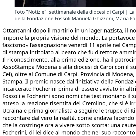
Foto "Notizie", settimanale della diocesi di Carpi | L
della Fondazione Fossoli Manuela Ghizzoni, Maria Foch
Ottant’anni dopo il martirio in un lager nazista, il 
imporre la propria visione del mondo. La portavoce d
fascismo» l’assegnazione venerdì 11 aprile nel Campo 
di stampa intitolato al beato che fu direttore ammini
Il riconoscimento, alla prima edizione, ha il patrocin
AssoStampa Modena e alla diocesi di Carpi con il suo
Cei), oltre al Comune di Carpi, Provincia di Modena, 
Stampa. Il premio nasce dall’iniziativa della Fond
incarcerato Focherini prima di essere avviato in altr
Fossoli e Focherini sono nomi che testimoniano il sa
atteso la reazione risentita del Cremlino, che si è ir
Ucraina e prima giornalista a seguire le truppe di 
raccontare dal vero la realtà, come andava facendo d
che la costringe ora a vivere sotto scorta: una cau
Focherini, di lei dice al mondo che nel suo raccont