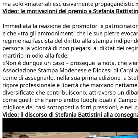
ma solo «materiali esclusivamente propagandistici»
Video: le motivazioni del premio a Stefania Battist
Immediata la reazione dei promotori e patrocinatori
e che «tra gli ammonimenti che le sue pietre evocano 
regime nazifascista del diritto alla stampa indipend
persona la volontà di non piegarsi ai diktat dei reg
martirio in odio alla fede.
«Non è dunque un caso – prosegue la nota, che viene
Associazione Stampa Modenese e Diocesi di Carpi abb
come di assegnarlo, nella sua prima edizione, a Stef
rigore professionale e libertà che marcano nettamen
diversificate che contribuiscono, attraverso un diba
come quelli che hanno eretto luoghi quali il Campo di
migliore dei casi sottoposti a forti pressioni, e nel 
Video: il discorso di Stefania Battistini alla conse