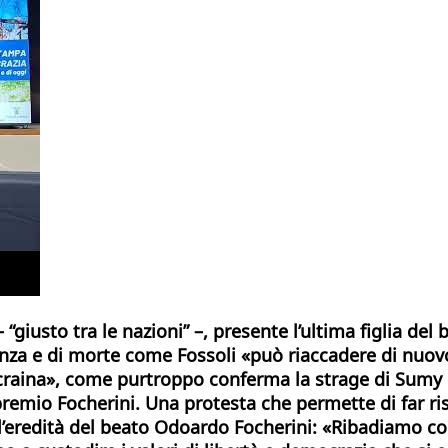
giusto tra le nazioni” –, presente l’ultima figlia del 
za e di morte come Fossoli «può riaccadere di nuovo, e
’Ucraina», come purtroppo conferma la strage di Sumy
remio Focherini. Una protesta che permette di far risal
e l’eredità del beato Odoardo Focherini: «Ribadiamo co