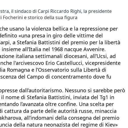
tra, il sindaco di Carpi Riccardo Righi, la presidente
 Focherini e storico della sua figura
che usano la violenza bellica e la repressione per
finito «una presa in giro delle vittime del
rpi, a Stefania Battistini del premio per la libertà
e insieme all’Italia nel 1968 nacque Avvenire.
azione italiana settimanali diocesani, all’Ucsi, ad
che l'arcivescovo Erio Castellucci, vicepresidente
ilia Romagna e l’Osservatorio sulla Libertà di
conoscenza del Campo di concentramento dove fu
 oppresse dall’autoritarismo. Nessuno si sarebbe però
il nome di Stefania Battistini, inviata del Tg1 in
ntando l’avanzata oltre confine. Una scelta per
i cattura da parte delle autorità russe, minaccia
Zakharova, all’indomani della consegna del premio
ncia della natura neonazista del regime di Kiev»