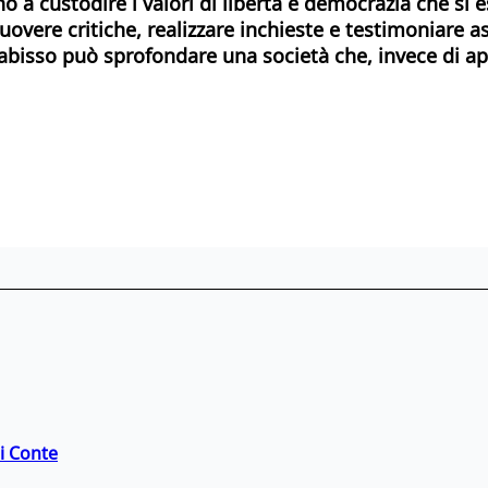
no a custodire i valori di libertà e democrazia che s
overe critiche, realizzare inchieste e testimoniare a
e abisso può sprofondare una società che, invece di app
di Conte