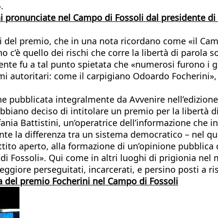
.
ini pronunciate nel Campo di Fossoli dal presidente 
 del premio, che in una nota ricordano come «il Camp
c’è quello dei rischi che corre la libertà di parola s
ente fu a tal punto spietata che «numerosi furono i gi
imi autoritari: come il carpigiano Odoardo Focherini»,
 pubblicata integralmente da Avvenire nell’edizione 
iano deciso di intitolare un premio per la libertà d
ania Battistini, un’operatrice dell’informazione che i
te la differenza tra un sistema democratico – nel qua
ttito aperto, alla formazione di un’opinione pubblica
 Fossoli». Qui come in altri luoghi di prigionia nel m
peggiore perseguitati, incarcerati, e persino posti a ri
gna del premio Focherini nel Campo di Fossoli