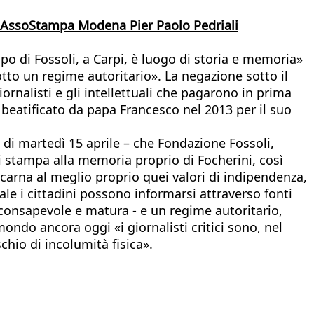
di AssoStampa Modena Pier Paolo Pedriali
o di Fossoli, a Carpi, è luogo di storia e memoria»
otto un regime autoritario». La negazione sotto il
ornalisti e gli intellettuali che pagarono in prima
 beatificato da papa Francesco nel 2013 per il suo
di martedì 15 aprile – che Fondazione Fossoli,
i stampa alla memoria proprio di Focherini, così
ncarna al meglio proprio quei valori di indipendenza,
le i cittadini possono informarsi attraverso fonti
 consapevole e matura - e un regime autoritario,
ondo ancora oggi «i giornalisti critici sono, nel
schio di incolumità fisica».