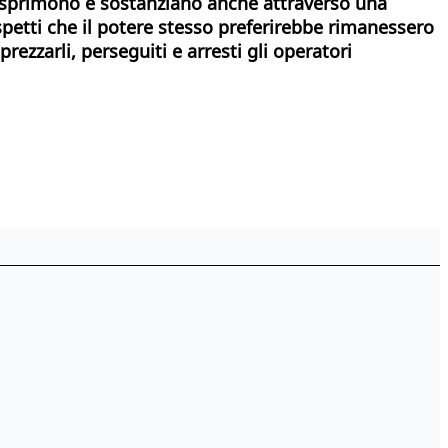
i esprimono e sostanziano anche attraverso una
spetti che il potere stesso preferirebbe rimanessero
rezzarli, perseguiti e arresti gli operatori