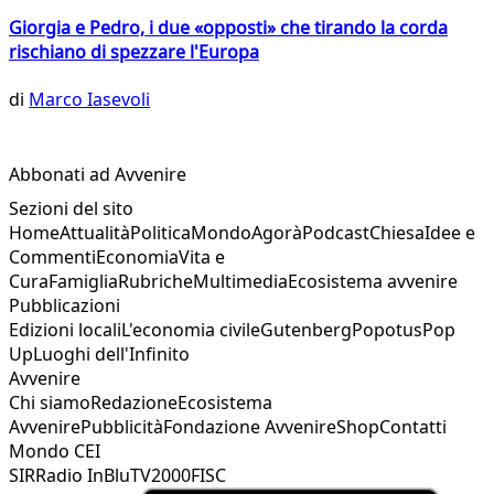
Giorgia e Pedro, i due «opposti» che tirando la corda
rischiano di spezzare l'Europa
di
Marco Iasevoli
Abbonati ad Avvenire
Sezioni del sito
Home
Attualità
Politica
Mondo
Agorà
Podcast
Chiesa
Idee e
Commenti
Economia
Vita e
Cura
Famiglia
Rubriche
Multimedia
Ecosistema avvenire
Pubblicazioni
Edizioni locali
L'economia civile
Gutenberg
Popotus
Pop
Up
Luoghi dell'Infinito
Avvenire
Chi siamo
Redazione
Ecosistema
Avvenire
Pubblicità
Fondazione Avvenire
Shop
Contatti
Mondo CEI
SIR
Radio InBlu
TV2000
FISC