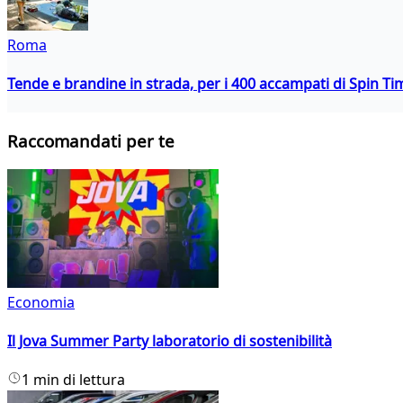
Roma
Tende e brandine in strada, per i 400 accampati di Spin T
Raccomandati per te
Economia
Il Jova Summer Party laboratorio di sostenibilità
1 min di lettura