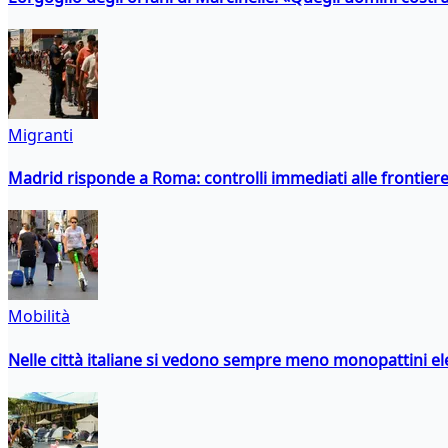
Migranti
Madrid risponde a Roma: controlli immediati alle frontiere p
Mobilità
Nelle città italiane si vedono sempre meno monopattini ele