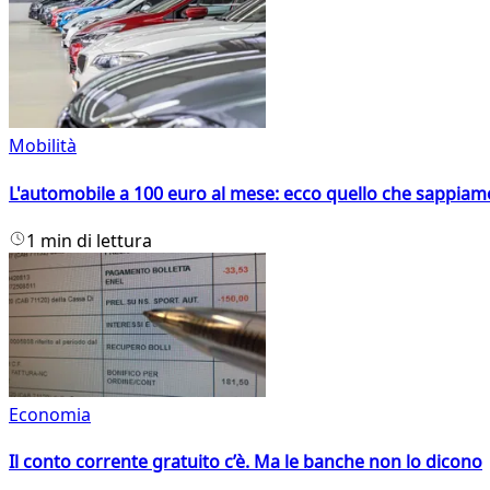
Mobilità
L'automobile a 100 euro al mese: ecco quello che sappiam
1 min di lettura
Economia
Il conto corrente gratuito c’è. Ma le banche non lo dicono