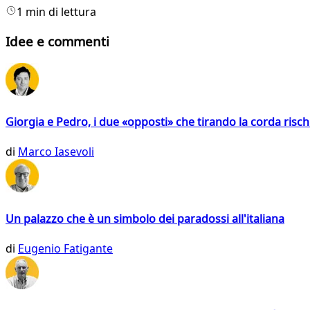
1 min di lettura
Idee e commenti
Giorgia e Pedro, i due «opposti» che tirando la corda risc
di
Marco Iasevoli
Un palazzo che è un simbolo dei paradossi all'italiana
di
Eugenio Fatigante