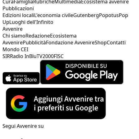
Cura
Famiglia
Rubriche
Multimedia
Ecosistema avvenire
Pubblicazioni
Edizioni locali
L'economia civile
Gutenberg
Popotus
Pop
Up
Luoghi dell'Infinito
Avvenire
Chi siamo
Redazione
Ecosistema
Avvenire
Pubblicità
Fondazione Avvenire
Shop
Contatti
Mondo CEI
SIR
Radio InBlu
TV2000
FISC
Segui Avvenire su