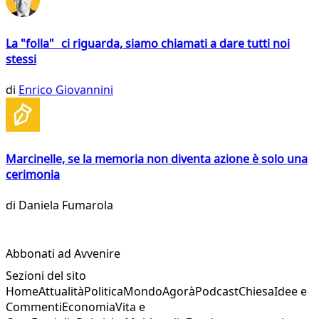
La "folla" ci riguarda, siamo chiamati a dare tutti noi
stessi
di
Enrico Giovannini
Marcinelle, se la memoria non diventa azione è solo una
cerimonia
di
Daniela Fumarola
Abbonati ad Avvenire
Sezioni del sito
Home
Attualità
Politica
Mondo
Agorà
Podcast
Chiesa
Idee e
Commenti
Economia
Vita e