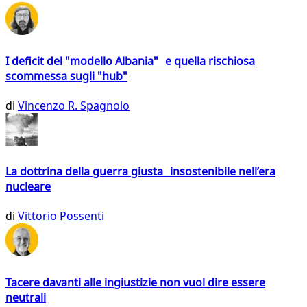
I deficit del "modello Albania" e quella rischiosa
scommessa sugli "hub"
di
Vincenzo R. Spagnolo
La dottrina della guerra giusta insostenibile nell’era
nucleare
di
Vittorio Possenti
Tacere davanti alle ingiustizie non vuol dire essere
neutrali