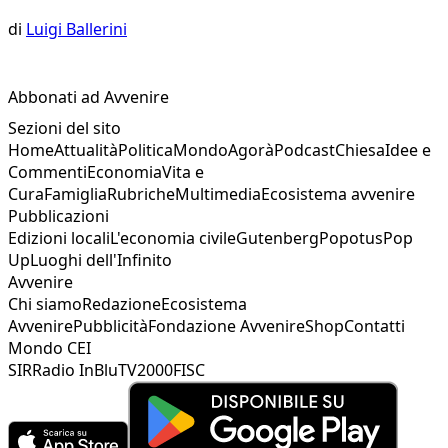
di
Luigi Ballerini
Abbonati ad Avvenire
Sezioni del sito
Home
Attualità
Politica
Mondo
Agorà
Podcast
Chiesa
Idee e
Commenti
Economia
Vita e
Cura
Famiglia
Rubriche
Multimedia
Ecosistema avvenire
Pubblicazioni
Edizioni locali
L'economia civile
Gutenberg
Popotus
Pop
Up
Luoghi dell'Infinito
Avvenire
Chi siamo
Redazione
Ecosistema
Avvenire
Pubblicità
Fondazione Avvenire
Shop
Contatti
Mondo CEI
SIR
Radio InBlu
TV2000
FISC